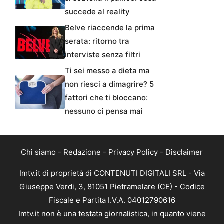
succede al reality
Belve riaccende la prima
serata: ritorno tra
interviste senza filtri
Ti sei messo a dieta ma
non riesci a dimagrire? 5
fattori che ti bloccano:
nessuno ci pensa mai
Chi siamo
-
Redazione
-
Privacy Policy
-
Disclaimer
Imtv.it di proprietà di CONTENUTI DIGITALI SRL - Via
Giuseppe Verdi, 3, 81051 Pietramelare (CE) - Codice
Fiscale e Partita I.V.A. 04012790616
Imtv.it non è una testata giornalistica, in quanto viene