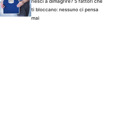
riesci a dimagrire? 5 fattori che
ti bloccano: nessuno ci pensa
mai