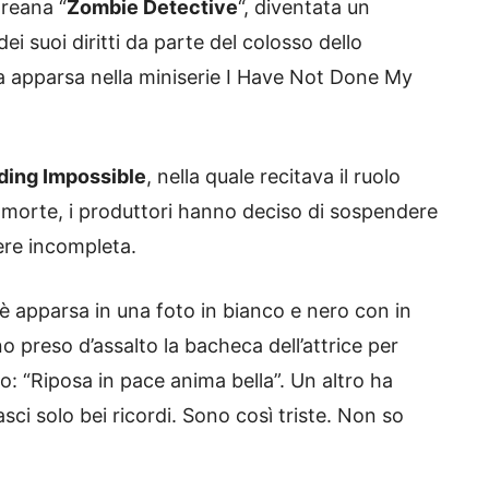
oreana “
Zombie Detective
“, diventata un
ei suoi diritti da parte del colosso dello
a apparsa nella miniserie I Have Not Done My
ing Impossible
, nella quale recitava il ruolo
a morte, i produttori hanno deciso di sospendere
nere incompleta.
è apparsa in una foto in bianco e nero con in
o preso d’assalto la bacheca dell’attrice per
to: “Riposa in pace anima bella”. Un altro ha
lasci solo bei ricordi. Sono così triste. Non so