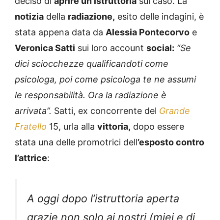
deciso di
aprire un’istruttoria
sul caso. La
notizia
della
radiazione,
esito delle indagini, è
stata appena data da
Alessia Pontecorvo
e
Veronica Satti
sui loro account
social:
“Se
dici sciocchezze qualificandoti come
psicologa, poi come psicologa te ne assumi
le responsabilità. Ora la radiazione è
arrivata”.
Satti, ex concorrente del
Grande
Fratello
15, urla alla
vittoria,
dopo essere
stata una delle promotrici dell
’esposto contro
l’attrice
:
A oggi dopo l’istruttoria aperta
grazie non solo ai nostri (miei e di