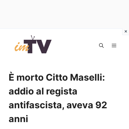
Vai
al
MEN
contenuto
È morto Citto Maselli:
addio al regista
antifascista, aveva 92
anni