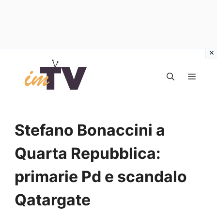
Vai
al
MEN
contenuto
Stefano Bonaccini a
Quarta Repubblica:
primarie Pd e scandalo
Qatargate