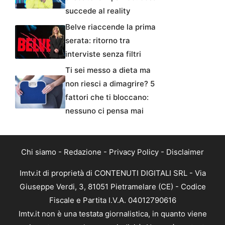
succede al reality
Belve riaccende la prima
serata: ritorno tra
interviste senza filtri
Ti sei messo a dieta ma
non riesci a dimagrire? 5
fattori che ti bloccano:
nessuno ci pensa mai
Chi siamo
-
Redazione
-
Privacy Policy
-
Disclaimer
Imtv.it di proprietà di CONTENUTI DIGITALI SRL - Via
Giuseppe Verdi, 3, 81051 Pietramelare (CE) - Codice
Fiscale e Partita I.V.A. 04012790616
Imtv.it non è una testata giornalistica, in quanto viene