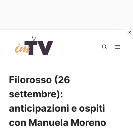
Vai
al
MEN
contenuto
Filorosso (26
settembre):
anticipazioni e ospiti
con Manuela Moreno