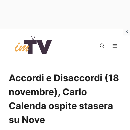
Vai
al
MEN
contenuto
Accordi e Disaccordi (18
novembre), Carlo
Calenda ospite stasera
su Nove