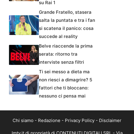
su Rai 1
Grande Fratello, stasera
salta la puntata e tra i fan
si scatena il panico: cosa
succede al reality
Belve riaccende la prima
serata: ritorno tra
interviste senza filtri
Ti sei messo a dieta ma
non riesci a dimagrire? 5
fattori che ti bloccano:
nessuno ci pensa mai
Chi siamo
-
Redazione
-
Privacy Policy
-
Disclaimer
Imtv.it di proprietà di CONTENUTI DIGITALI SRL - Via