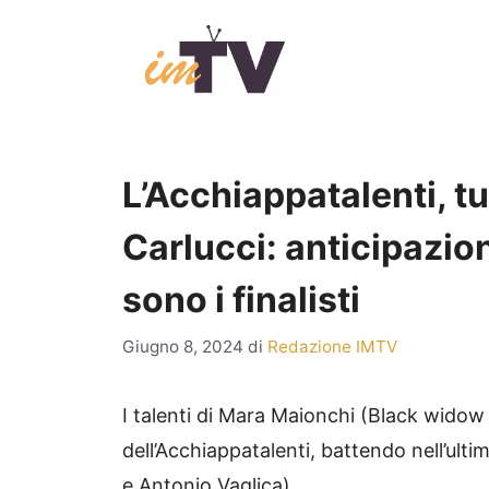
Vai
al
contenuto
L’Acchiappatalenti, tu
Carlucci: anticipazion
sono i finalisti
Giugno 8, 2024
di
Redazione IMTV
I talenti di Mara Maionchi (Black widow
dell’Acchiappatalenti, battendo nell’ult
e Antonio Vaglica).