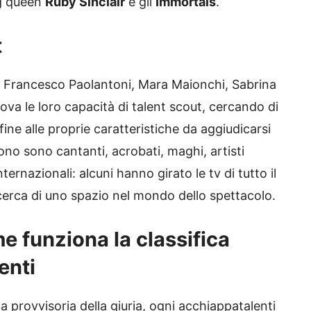
ag queen
Ruby Sinclair
e gli
Immortals
.
t
, Francesco Paolantoni, Mara Maionchi, Sabrina
va le loro capacità di talent scout, cercando di
fine alle proprie caratteristiche da aggiudicarsi
scono sono cantanti, acrobati, maghi, artisti
nternazionali: alcuni hanno girato le tv di tutto il
icerca di uno spazio nel mondo dello spettacolo.
me funziona la classifica
enti
 provvisoria della giuria, ogni acchiappatalenti