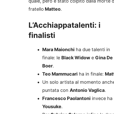
quale, però è stato colpito dalla morte d
fratello
Matteo
.
L’Acchiappatalenti: i
finalisti
Mara Maionchi
ha due talenti in
finale: le
Black Widow
e
Gina De
Boer
.
Teo Mammucari
ha in finale:
Mat
Un solo artista al momento anch
puntata con
Antonio Vaglica
.
Francesco Paolantoni
invece ha i
Yousuke
.