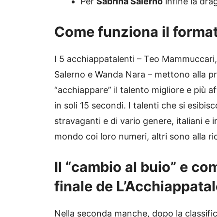
Per
Sabrina Salerno
infine la dr
Come funziona il forma
I 5 acchiappatalenti – Teo Mammuccari
Salerno e Wanda Nara – mettono alla pro
“acchiappare” il talento migliore e più af
in soli 15 secondi. I talenti che si esibi
stravaganti e di vario genere, italiani e i
mondo coi loro numeri, altri sono alla r
Il “cambio al buio” e co
finale de L’Acchiappatal
Nella seconda manche, dopo la classifica