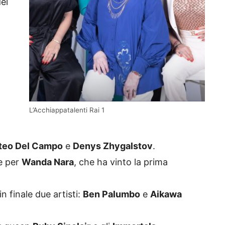
el
L’Acchiappatalenti Rai 1
teo Del Campo
e
Denys Zhygalstov
.
e per
Wanda Nara
, che ha vinto la prima
n finale due artisti:
Ben Palumbo
e
Aikawa