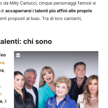
o da Milly Carlucci, cinque personaggi famosi si
 di
accaparrarsi i talenti più affini alle proprie
nti proposti al buio. Tra di loro cantanti,
talenti: chi sono
Teo
ra
ra
,
a
.
a
a
, il