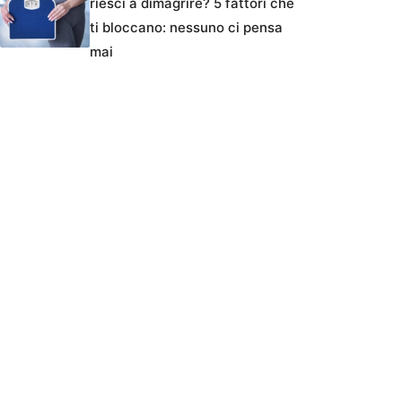
riesci a dimagrire? 5 fattori che
ti bloccano: nessuno ci pensa
mai