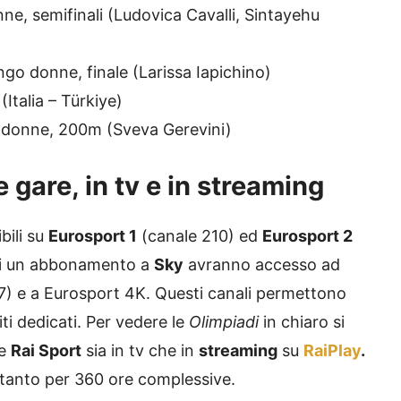
ne, semifinali (Ludovica Cavalli, Sintayehu
ungo donne, finale (Larissa Iapichino)
(Italia – Türkiye)
n donne, 200m (Sveva Gerevini)
gare, in tv e in streaming
bili su
Eurosport 1
(canale 210) ed
Eurosport 2
 di un abbonamento a
Sky
avranno accesso ad
7) e a Eurosport 4K. Questi canali permettono
ti dedicati. Per vedere le
Olimpiadi
in chiaro si
e
Rai Sport
sia in tv che in
streaming
su
RaiPlay
.
soltanto per 360 ore complessive.