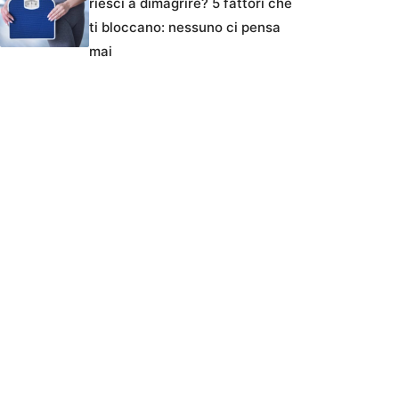
riesci a dimagrire? 5 fattori che
ti bloccano: nessuno ci pensa
mai