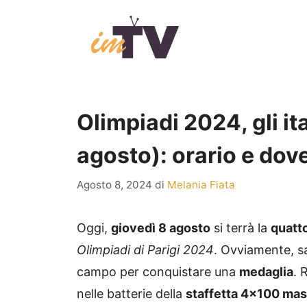
Vai
al
contenuto
Olimpiadi 2024, gli ita
agosto): orario e dove
Agosto 8, 2024
di
Melania Fiata
Oggi,
giovedì 8 agosto
si terrà la
quatt
Olimpiadi di Parigi 2024
. Ovviamente, s
campo per conquistare una
medaglia
. 
nelle batterie della
staffetta 4×100 mas