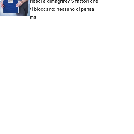
riesci a dimagrire? 5 fattori che
ti bloccano: nessuno ci pensa
mai