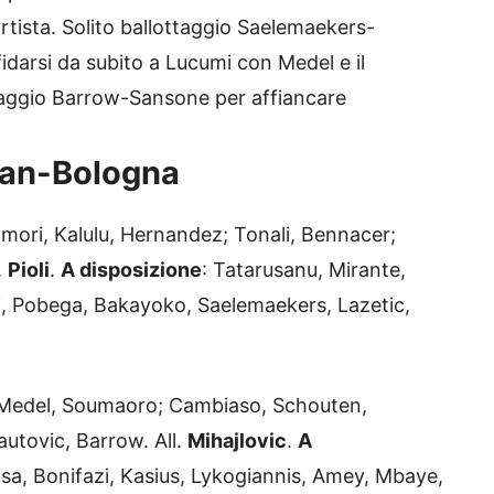
rtista. Solito ballottaggio Saelemaekers-
idarsi da subito a Lucumi con Medel e il
taggio Barrow-Sansone per affiancare
ilan-Bologna
omori, Kalulu, Hernandez; Tonali, Bennacer;
.
Pioli
.
A disposizione
: Tatarusanu, Mirante,
dli, Pobega, Bakayoko, Saelemaekers, Lazetic,
, Medel, Soumaoro; Cambiaso, Schouten,
autovic, Barrow. All.
Mihajlovic
.
A
osa, Bonifazi, Kasius, Lykogiannis, Amey, Mbaye,