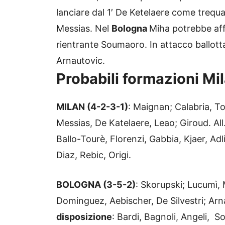
lanciare dal 1′ De Ketelaere come trequa
Messias. Nel
Bologna
Miha potrebbe aff
rientrante Soumaoro. In attacco ballot
Arnautovic.
Probabili formazioni M
MILAN (4-2-3-1)
: Maignan; Calabria, T
Messias, De Katelaere, Leao; Giroud. All
Ballo-Tourè, Florenzi, Gabbia, Kjaer, A
Diaz, Rebic, Origi.
BOLOGNA (3-5-2)
: Skorupski; Lucumì
Dominguez, Aebischer, De Silvestri; Arn
disposizione
:
Bardi, Bagnoli, Angeli, S