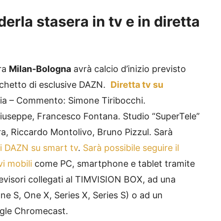
rla stasera in tv e in diretta
ra
Milan-Bologna
avrà calcio d’inizio previsto
acchetto di esclusive DAZN.
Diretta tv su
lia – Commento: Simone Tiribocchi.
iuseppe, Francesco Fontana. Studio “SuperTele”
ara, Riccardo Montolivo, Bruno Pizzul. Sarà
di DAZN su smart tv
.
Sarà possibile seguire il
i mobili
come PC, smartphone e tablet tramite
elevisori collegati al TIMVISION BOX, ad una
e S, One X, Series X, Series S) o ad un
ogle Chromecast.