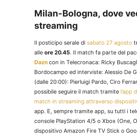
Milan-Bologna, dove vede
streaming
Il posticipo serale di
sabato 27 agosto
t
alle
ore 20.45
. Il match fa parte del p
Dazn
con in Telecronaca: Ricky Buscag
Bordocampo ed interviste: Alessio De G
(dalle 20:00): Pierluigi Pardo, Ciro Ferr
possibile seguire il match tramite
l’app 
match in streaming attraverso dispositiv
app. E, sempre tramite app, su tutti i t
console PlayStation 4/5 o Xbox (One, On
dispositivo Amazon Fire TV Stick o Go