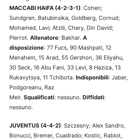
MACCABI HAIFA (4-2-3-1)
: Cohen;
Sundgren, Batubinsika, Goldberg, Cornud;
Mohamed, Lavi; Atzili, Chery, Din David;
Pierrot.
Allenatore
: Bakhar.
A
disposizione
:
77 Fucs, 90 Mashpati, 12
Menahem, 15 Arad, 55 Gershon, 36 Eliyahu,
30 Seck, 16 Abu Fani, 33 Levi, 8 Haziza, 13
Rukavytsya, 11 Tchibota.
I
ndisponibili
:
Jaber,
Podgoreanu, Raz
Meir.
Squalificati
:
nessuno.
Diffidati
:
nessuno.
JUVENTUS (4-4-2)
: Szczesny; Alex Sandro,
Bonucci, Bremer, Cuadrado; Kostic, Rabiot,