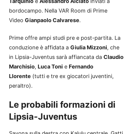
Tarquinio
e
Alessandro Alciato
inviati a
bordocampo. Nella VAR Room di Prime
Video
Gianpaolo Calvarese
.
Prime offre ampi studi pre e post-partita. La
conduzione è affidata a
Giulia Mizzoni
, che
in Lipsia-Juventus sarà affiancata da
Claudio
Marchisio
,
Luca Toni
e
Fernando
Llorente
(tutti e tre ex giocatori juventini,
peraltro).
Le probabili formazioni di
Lipsia-Juventus
Savona sulla destra con Kalulu centrale, Gatti