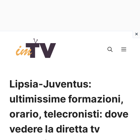
Vai
al
MEN
contenuto
Lipsia-Juventus:
ultimissime formazioni,
orario, telecronisti: dove
vedere la diretta tv