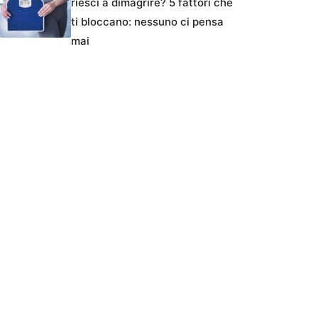
riesci a dimagrire? 5 fattori che
ti bloccano: nessuno ci pensa
mai