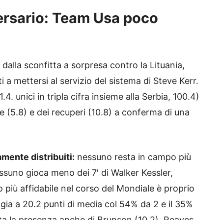
versario: Team Usa poco
 dalla sconfitta a sorpresa contro la Lituania,
 a mettersi al servizio del sistema di Steve Kerr.
. unici in tripla cifra insieme alla Serbia, 100.4)
te (5.8) e dei recuperi (10.8) a conferma di una
mente distribuiti:
nessuno resta in campo più
essuno gioca meno dei 7′ di Walker Kessler,
ivo più affidabile nel corso del Mondiale è proprio
ia a 20.2 punti di media col 54% da 2 e il 35%
luta la presenza anche di Brunson (10.2), Reaves