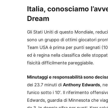
Italia, conosciamo l’av
Dream
Gli Stati Uniti di questo Mondiale, reduci
sono un gruppo di ottimi giocatori pronti
Team USA è prima per punti segnati (101.4
ed è regina nella classifica delle stoppa
fisicità difficilmente pareggiabile.
Minutaggi e responsabilità sono decisa
dei 23.7 minuti di
Anthony Edwards
, n
l’unico sotto i 10′. Il riferimento offens
Edwards, guardia di Minnesota che viagg
da 3. In doppia cifra per punti, Kerr sa