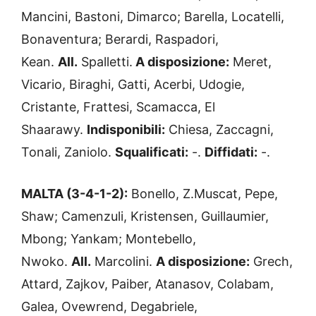
Mancini, Bastoni, Dimarco; Barella, Locatelli,
Bonaventura; Berardi, Raspadori,
Kean.
All.
Spalletti.
A disposizione:
Meret,
Vicario, Biraghi, Gatti, Acerbi, Udogie,
Cristante, Frattesi, Scamacca, El
Shaarawy.
Indisponibili:
Chiesa, Zaccagni,
Tonali, Zaniolo.
Squalificati:
-.
Diffidati:
-.
MALTA (3-4-1-2):
Bonello, Z.Muscat, Pepe,
Shaw; Camenzuli, Kristensen, Guillaumier,
Mbong; Yankam; Montebello,
Nwoko.
All.
Marcolini.
A disposizione:
Grech,
Attard, Zajkov, Paiber, Atanasov, Colabam,
Galea, Ovewrend, Degabriele,