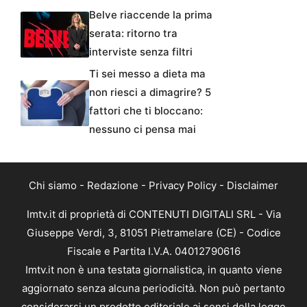
Belve riaccende la prima
serata: ritorno tra
interviste senza filtri
Ti sei messo a dieta ma
non riesci a dimagrire? 5
fattori che ti bloccano:
nessuno ci pensa mai
Chi siamo
-
Redazione
-
Privacy Policy
-
Disclaimer
Imtv.it di proprietà di CONTENUTI DIGITALI SRL - Via
Giuseppe Verdi, 3, 81051 Pietramelare (CE) - Codice
Fiscale e Partita I.V.A. 04012790616
Imtv.it non è una testata giornalistica, in quanto viene
aggiornato senza alcuna periodicità. Non può pertanto
considerarsi un prodotto editoriale ai sensi della legge