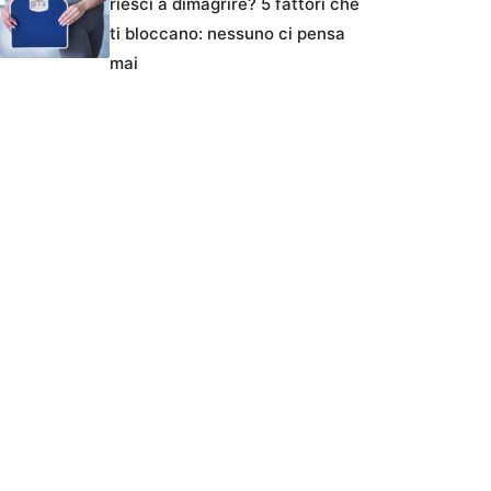
riesci a dimagrire? 5 fattori che
ti bloccano: nessuno ci pensa
mai