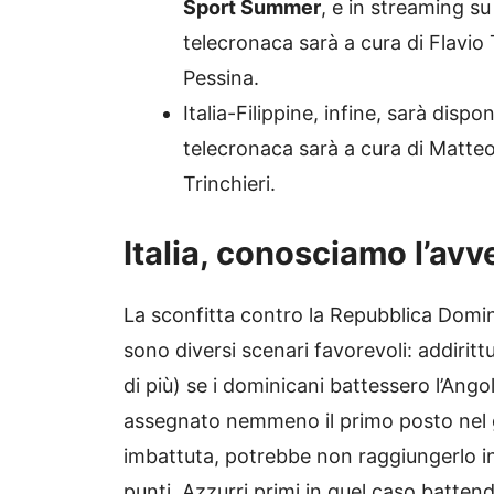
Sport Summer
, e in streaming s
telecronaca sarà a cura di Flavio
Pessina.
Italia-Filippine, infine, sarà disp
telecronaca sarà a cura di Matte
Trinchieri.
Italia, conosciamo l’avve
La sconfitta contro la Repubblica Domini
sono diversi scenari favorevoli: addirit
di più) se i dominicani battessero l’An
assegnato nemmeno il primo posto nel 
imbattuta, potrebbe non raggiungerlo in 
punti. Azzurri primi in quel caso battendo