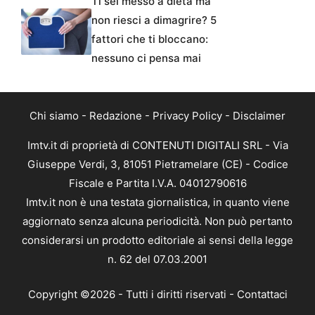
Ti sei messo a dieta ma
non riesci a dimagrire? 5
fattori che ti bloccano:
nessuno ci pensa mai
Chi siamo
-
Redazione
-
Privacy Policy
-
Disclaimer
Imtv.it di proprietà di CONTENUTI DIGITALI SRL - Via
Giuseppe Verdi, 3, 81051 Pietramelare (CE) - Codice
Fiscale e Partita I.V.A. 04012790616
Imtv.it non è una testata giornalistica, in quanto viene
aggiornato senza alcuna periodicità. Non può pertanto
considerarsi un prodotto editoriale ai sensi della legge
n. 62 del 07.03.2001
Copyright ©2026 - Tutti i diritti riservati -
Contattaci