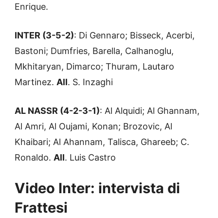
Enrique.
INTER (3-5-2)
: Di Gennaro; Bisseck, Acerbi,
Bastoni; Dumfries, Barella, Calhanoglu,
Mkhitaryan, Dimarco; Thuram, Lautaro
Martinez.
All
. S. Inzaghi
AL NASSR (4-2-3-1)
: Al Alquidi; Al Ghannam,
Al Amri, Al Oujami, Konan; Brozovic, Al
Khaibari; Al Ahannam, Talisca, Ghareeb; C.
Ronaldo.
All
. Luis Castro
Video Inter: intervista di
Frattesi