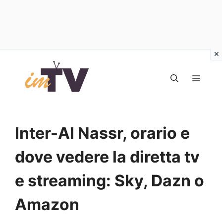
Vai
al
MEN
contenuto
Inter-Al Nassr, orario e
dove vedere la diretta tv
e streaming: Sky, Dazn o
Amazon