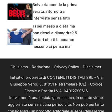
Belve riaccende la prima
serata: ritorno tra
interviste senza filtri
Ti sei messo a dieta ma
non riesci a dimagrire? 5
fattori che ti bloccano:
nessuno ci pensa mai
Chi siamo
-
Redazione
-
Privacy Policy
-
Disclaimer
Imtv.it di proprietà di CONTENUTI DIGITALI SRL - Via
Giuseppe Verdi, 3, 81051 Pietramelare (CE) - Codice
Fiscale e Partita I.V.A. 04012790616
Imtv.it non è una testata giornalistica, in quanto viene
aggiornato senza alcuna periodicità. Non può pertanto
considerarsi un prodotto editoriale ai sensi della legge