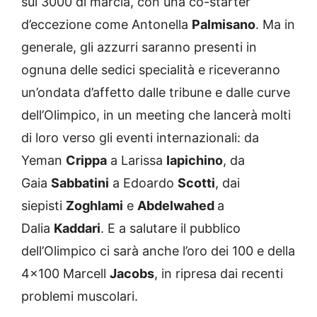
sui 3000 di marcia, con una co-starter
d’eccezione come Antonella
Palmisano
. Ma in
generale, gli azzurri saranno presenti in
ognuna delle sedici specialità e riceveranno
un’ondata d’affetto dalle tribune e dalle curve
dell’Olimpico, in un meeting che lancerà molti
di loro verso gli eventi internazionali: da
Yeman
Crippa
a Larissa
Iapichino
, da
Gaia
Sabbatini
a Edoardo
Scotti
, dai
siepisti
Zoghlami
e
Abdelwahed
a
Dalia
Kaddari
. E a salutare il pubblico
dell’Olimpico ci sarà anche l’oro dei 100 e della
4×100 Marcell
Jacobs
, in ripresa dai recenti
problemi muscolari.