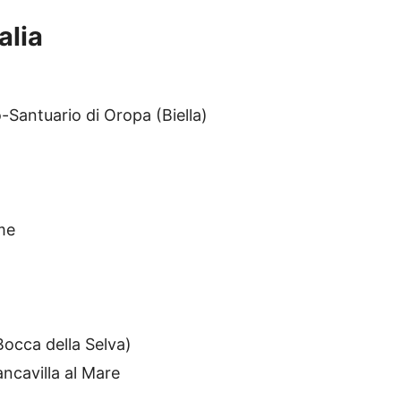
alia
Santuario di Oropa (Biella)
me
occa della Selva)
ncavilla al Mare