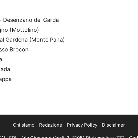
ere-Desenzano del Garda
gno (Mottolino)
Val Gardena (Monte Pana)
asso Brocon
a
pada
rappa
Chi siamo
-
Redazione
-
Privacy Policy
-
Disclaimer
ALI SRL - Via Giuseppe Verdi, 3, 81051 Pietramelare (CE) - Cod