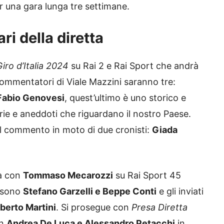
er una gara lunga tre settimane.
ari della diretta
Giro d’Italia 2024
su Rai 2 e Rai Sport che andrà
commentatori di Viale Mazzini saranno tre:
Fabio Genovesi
, quest’ultimo è uno storico e
rie e aneddoti che riguardano il nostro Paese.
 il commento in moto di due cronisti:
Giada
a con
Tommaso Mecarozzi
su Rai Sport 45
i sono
Stefano Garzelli e Beppe Conti
e gli inviati
berto Martini
. Si prosegue con
Presa Diretta
on
Andrea De Luca e Alessandro Petacchi
in