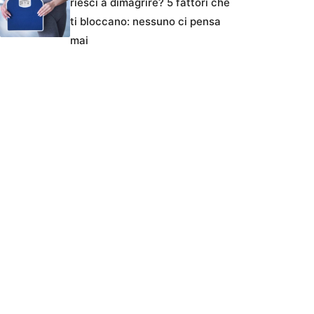
riesci a dimagrire? 5 fattori che
ti bloccano: nessuno ci pensa
mai