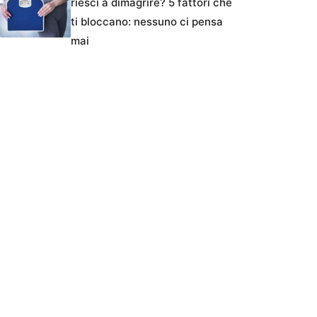
riesci a dimagrire? 5 fattori che
ti bloccano: nessuno ci pensa
mai