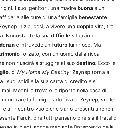
rigini. I suoi genitori, una madre
buona
e un
affidarla alle cure di una famiglia
benestante
eynep inizia, così, a vivere una
doppia
vita, tra
iva. Nonostante la sua
difficile
situazione
udenza
e intravede un
futuro
luminoso. Ma
rimonio
forzato, con un uomo della ricca
che non riuscirà a sfuggire al suo
destino
. Ecco le
glio
, di
My Home My Destiny
: Zeynep torna a
i suoi soldi e la sua carta di credito e si
mai. Medhi la trova e la riporta nella casa di
incontrare la famiglia adottiva di Zeynep, vuole
, e all’incontro vuole che siano presenti anche i
esente Faruk, che tutti pensano che sia il fratello
messo in piedi, anche mediante l’intervento della