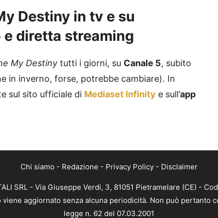
 Destiny in tv e su
o e diretta streaming
e My Destiny
tutti i giorni, su
Canale 5
, subito
e in inverno, forse, potrebbe cambiare). In
 sul sito ufficiale di
Mediaset Infinity
e sull’
app
Chi siamo
-
Redazione
-
Privacy Policy
-
Disclaimer
ALI SRL - Via Giuseppe Verdi, 3, 81051 Pietramelare (CE) - Cod
nto viene aggiornato senza alcuna periodicità. Non può pertanto co
legge n. 62 del 07.03.2001