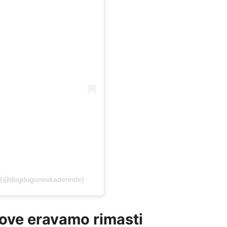
r (@dogdugunevkaderindir)
ove eravamo rimasti