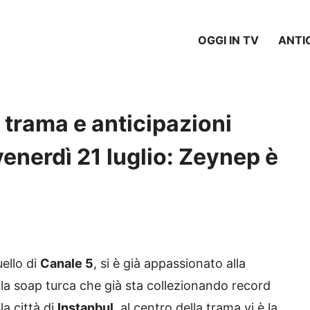
OGGI IN TV
ANTI
trama e anticipazioni
 venerdì 21 luglio: Zeynep è
uello di
Canale 5
, si è già appassionato alla
 la soap turca che già sta collezionando record
la città di
Instanbul
, al centro della trama vi è la