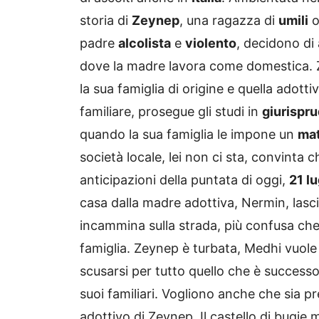
storia di
Zeynep
, una ragazza di
umili
o
padre
alcolista
e
violento
, decidono di 
dove la madre lavora come domestica. Z
la sua famiglia di origine e quella adott
familiare, prosegue gli studi in
giurispr
quando la sua famiglia le impone un
mat
società locale, lei non ci sta, convinta 
anticipazioni della puntata di oggi,
21 lu
casa dalla madre adottiva, Nermin, lascia 
incammina sulla strada, più confusa che 
famiglia. Zeynep è turbata, Medhi vuole 
scusarsi per tutto quello che è successo
suoi familiari. Vogliono anche che sia pr
adottivo di Zeynep. Il castello di bugie 