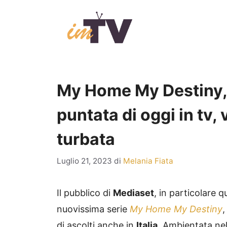
Vai
al
contenuto
My Home My Destiny, 
puntata di oggi in tv,
turbata
Luglio 21, 2023
di
Melania Fiata
Il pubblico di
Mediaset
, in particolare q
nuovissima serie
My Home My Destiny
,
di ascolti anche in
Italia
. Ambientata nel