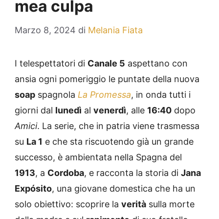
mea culpa
Marzo 8, 2024
di
Melania Fiata
I telespettatori di
Canale 5
aspettano con
ansia ogni pomeriggio le puntate della nuova
soap
spagnola
La Promessa
, in onda tutti i
giorni dal
lunedì
al
venerdì
, alle
16:40
dopo
Amici
. La serie, che in patria viene trasmessa
su
La 1
e che sta riscuotendo già un grande
successo, è ambientata nella Spagna del
1913
, a
Cordoba
, e racconta la storia di
Jana
Expósito
, una giovane domestica che ha un
solo obiettivo: scoprire la
verità
sulla morte