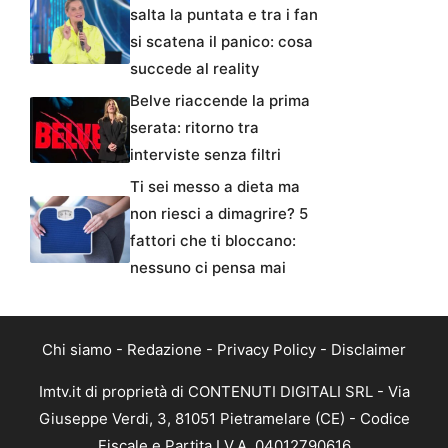
salta la puntata e tra i fan
si scatena il panico: cosa
succede al reality
Belve riaccende la prima
serata: ritorno tra
interviste senza filtri
Ti sei messo a dieta ma
non riesci a dimagrire? 5
fattori che ti bloccano:
nessuno ci pensa mai
Chi siamo
-
Redazione
-
Privacy Policy
-
Disclaimer
Imtv.it di proprietà di CONTENUTI DIGITALI SRL - Via
Giuseppe Verdi, 3, 81051 Pietramelare (CE) - Codice
Fiscale e Partita I.V.A. 04012790616