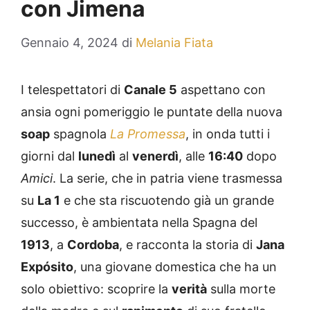
con Jimena
Gennaio 4, 2024
di
Melania Fiata
I telespettatori di
Canale 5
aspettano con
ansia ogni pomeriggio le puntate della nuova
soap
spagnola
La Promessa
, in onda tutti i
giorni dal
lunedì
al
venerdì
, alle
16:40
dopo
Amici
. La serie, che in patria viene trasmessa
su
La 1
e che sta riscuotendo già un grande
successo, è ambientata nella Spagna del
1913
, a
Cordoba
, e racconta la storia di
Jana
Expósito
, una giovane domestica che ha un
solo obiettivo: scoprire la
verità
sulla morte