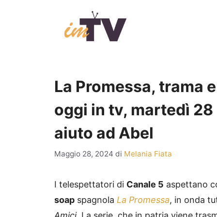
Vai
al
contenuto
La Promessa, trama e 
oggi in tv, martedì 2
aiuto ad Abel
Maggio 28, 2024
di
Melania Fiata
I telespettatori di
Canale 5
aspettano co
soap
spagnola
La Promessa
, in onda tut
Amici
. La serie, che in patria viene tra