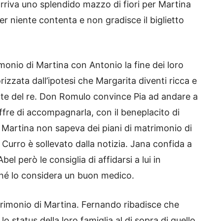
arriva uno splendido mazzo di fiori per Martina
r niente contenta e non gradisce il biglietto
onio di Martina con Antonio la fine dei loro
izzata dall’ipotesi che Margarita diventi ricca e
rte del re. Don Romulo convince Pia ad andare a
ffre di accompagnarla, con il beneplacito di
Martina non sapeva dei piani di matrimonio di
Curro è sollevato dalla notizia. Jana confida a
Abel però le consiglia di affidarsi a lui in
ché lo considera un buon medico.
trimonio di Martina. Fernando ribadisce che
 status della loro famiglia al di sopra di quello