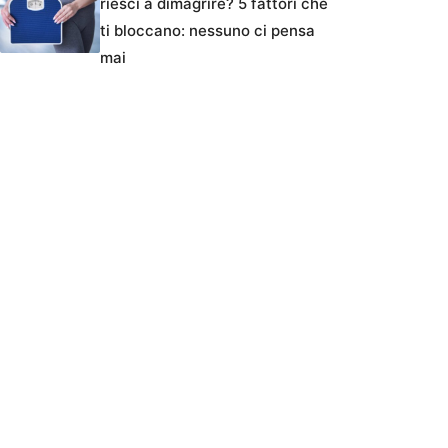
riesci a dimagrire? 5 fattori che
ti bloccano: nessuno ci pensa
mai