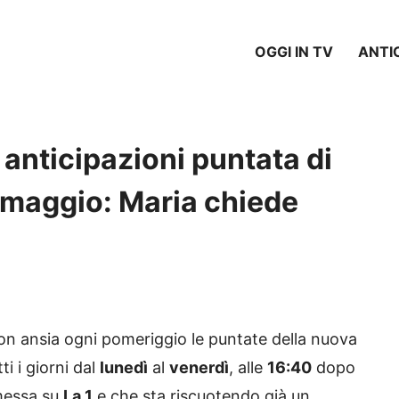
OGGI IN TV
ANTI
anticipazioni puntata di
8 maggio: Maria chiede
n ansia ogni pomeriggio le puntate della nuova
ti i giorni dal
lunedì
al
venerdì
, alle
16:40
dopo
smessa su
La 1
e che sta riscuotendo già un