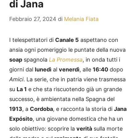
di Jana
Febbraio 27, 2024
di
Melania Fiata
I telespettatori di
Canale 5
aspettano con
ansia ogni pomeriggio le puntate della nuova
soap
spagnola
La Promessa
, in onda tutti i
giorni dal
lunedì
al
venerdì
, alle
16:40
dopo
Amici
. La serie, che in patria viene trasmessa
su
La 1
e che sta riscuotendo già un grande
successo, è ambientata nella Spagna del
1913
, a
Cordoba
, e racconta la storia di
Jana
Expósito
, una giovane domestica che ha un
solo obiettivo: scoprire la
verità
sulla morte