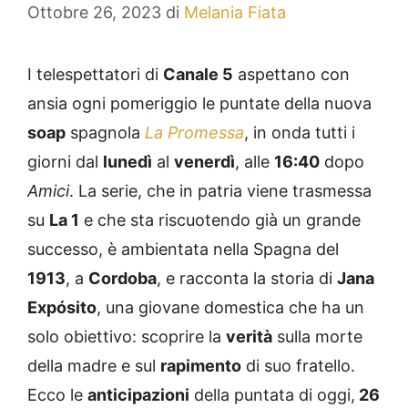
Ottobre 26, 2023
di
Melania Fiata
I telespettatori di
Canale 5
aspettano con
ansia ogni pomeriggio le puntate della nuova
soap
spagnola
La Promessa
, in onda tutti i
giorni dal
lunedì
al
venerdì
, alle
16:40
dopo
Amici
. La serie, che in patria viene trasmessa
su
La 1
e che sta riscuotendo già un grande
successo, è ambientata nella Spagna del
1913
, a
Cordoba
, e racconta la storia di
Jana
Expósito
, una giovane domestica che ha un
solo obiettivo: scoprire la
verità
sulla morte
della madre e sul
rapimento
di suo fratello.
Ecco le
anticipazioni
della puntata di oggi,
26