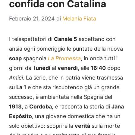
confida con Catalina
Febbraio 21, 2024
di
Melania Fiata
I telespettatori di
Canale 5
aspettano con
ansia ogni pomeriggio le puntate della nuova
soap
spagnola
La Promessa
, in onda tutti i
giorni dal
lunedì
al
venerdì
, alle
16:40
dopo
Amici
. La serie, che in patria viene trasmessa
su
La 1
e che sta riscuotendo già un grande
successo, è ambientata nella Spagna del
1913
, a
Cordoba
, e racconta la storia di
Jana
Expósito
, una giovane domestica che ha un
solo obiettivo: scoprire la
verità
sulla morte