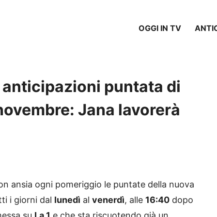
OGGI IN TV
ANTI
anticipazioni puntata di
7 novembre: Jana lavorerà
n ansia ogni pomeriggio le puntate della nuova
ti i giorni dal
lunedì
al
venerdì
, alle
16:40
dopo
smessa su
La 1
e che sta riscuotendo già un