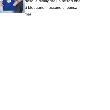
riesci a dimagrire? 5 fattori che
ti bloccano: nessuno ci pensa
mai