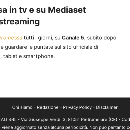
a in tv e su Mediaset
a streaming
Promessa
tutti i giorni, su
Canale 5
, subito dopo
e guardare le puntate sul sito ufficiale di
v, tablet e smartphone.
Chi siamo
-
Redazione
-
Privacy Policy
-
Disclaimer
ALI SRL - Via Giuseppe Verdi, 3, 81051 Pietramelare (CE) - Cod
nto viene aggiornato senza alcuna periodicità. Non può pertanto co