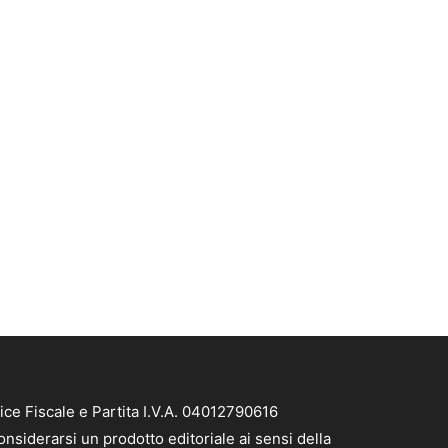
ice Fiscale e Partita I.V.A. 04012790616
nsiderarsi un prodotto editoriale ai sensi della