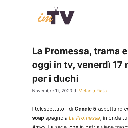
Vai
al
contenuto
La Promessa, trama e 
oggi in tv, venerdì 1
per i duchi
Novembre 17, 2023
di
Melania Fiata
I telespettatori di
Canale 5
aspettano co
soap
spagnola
La Promessa
, in onda tut
Amici
. La serie, che in patria viene tra