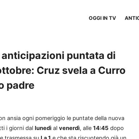
OGGI IN TV
ANTI
anticipazioni puntata di
 ottobre: Cruz svela a Curro
o padre
n ansia ogni pomeriggio le puntate della nuova
ti i giorni dal
lunedì
al
venerdì
, alle
14:45
dopo
ene trasmessa su
La 1
e che sta riscuotendo già un