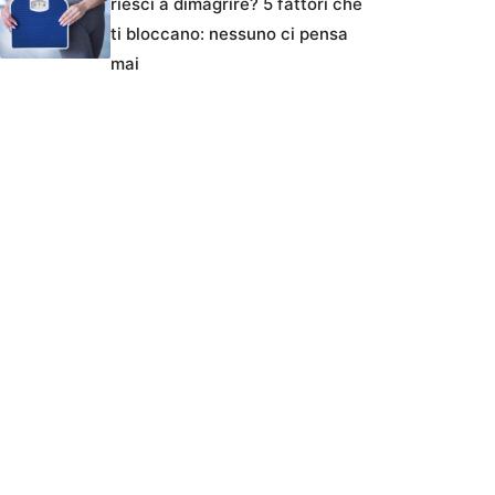
riesci a dimagrire? 5 fattori che
ti bloccano: nessuno ci pensa
mai