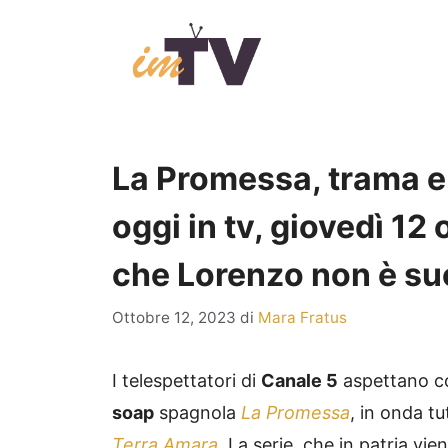
Vai
al
contenuto
La Promessa, trama e 
oggi in tv, giovedì 12
che Lorenzo non è su
Ottobre 12, 2023
di
Mara Fratus
I telespettatori di
Canale 5
aspettano co
soap
spagnola
La Promessa
, in onda tut
Terra Amara
. La serie, che in patria vi