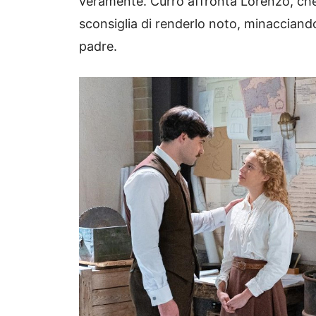
veramente. Curro affronta Lorenzo, che
sconsiglia di renderlo noto, minacciando
padre.