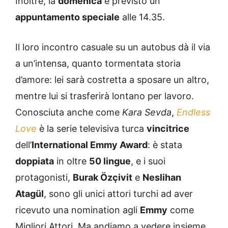
Inoltre, la
domenica
è previsto un
appuntamento speciale
alle 14.35.
Il loro incontro casuale su un autobus dà il via
a un’intensa, quanto tormentata storia
d’amore: lei sarà costretta a sposare un altro,
mentre lui si trasferirà lontano per lavoro.
Conosciuta anche come
Kara Sevda
,
Endless
Love
è la serie televisiva turca
vincitrice
dell’
International Emmy Award
: è stata
doppiata
in oltre
50 lingue
, e i suoi
protagonisti,
Burak Özçivit
e
Neslihan
Atagül
, sono gli unici attori turchi ad aver
ricevuto una nomination agli
Emmy
come
Migliori Attori. Ma andiamo a vedere insieme