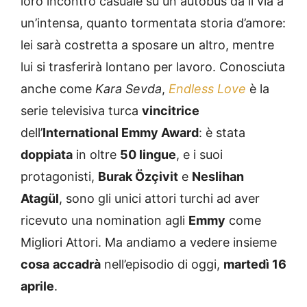
loro incontro casuale su un autobus dà il via a
un’intensa, quanto tormentata storia d’amore:
lei sarà costretta a sposare un altro, mentre
lui si trasferirà lontano per lavoro. Conosciuta
anche come
Kara Sevda
,
Endless Love
è la
serie televisiva turca
vincitrice
dell’
International Emmy Award
: è stata
doppiata
in oltre
50 lingue
, e i suoi
protagonisti,
Burak Özçivit
e
Neslihan
Atagül
, sono gli unici attori turchi ad aver
ricevuto una nomination agli
Emmy
come
Migliori Attori. Ma andiamo a vedere insieme
cosa
accadrà
nell’episodio di oggi,
martedì 16
aprile
.