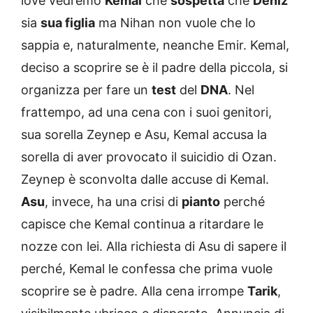
love vedremo
Kemal
che
sospetta
che
Deniz
sia
sua figlia
ma Nihan non vuole che lo
sappia e, naturalmente, neanche Emir. Kemal,
deciso a scoprire se è il padre della piccola, si
organizza per fare un
test
del
DNA
. Nel
frattempo, ad una cena con i suoi genitori,
sua sorella Zeynep e Asu, Kemal accusa la
sorella di aver provocato il suicidio di Ozan.
Zeynep è sconvolta dalle accuse di Kemal.
Asu
, invece, ha una crisi di
pianto
perché
capisce che Kemal continua a ritardare le
nozze con lei. Alla richiesta di Asu di sapere il
perché, Kemal le confessa che prima vuole
scoprire se è padre. Alla cena irrompe
Tarik
,