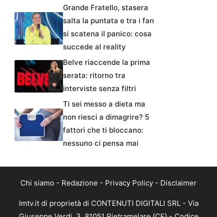
Grande Fratello, stasera
salta la puntata e tra i fan
si scatena il panico: cosa
succede al reality
Belve riaccende la prima
serata: ritorno tra
interviste senza filtri
Ti sei messo a dieta ma
non riesci a dimagrire? 5
fattori che ti bloccano:
nessuno ci pensa mai
Chi siamo
-
Redazione
-
Privacy Policy
-
Disclaimer
Imtv.it di proprietà di CONTENUTI DIGITALI SRL - Via
Giuseppe Verdi, 3, 81051 Pietramelare (CE) - Codice