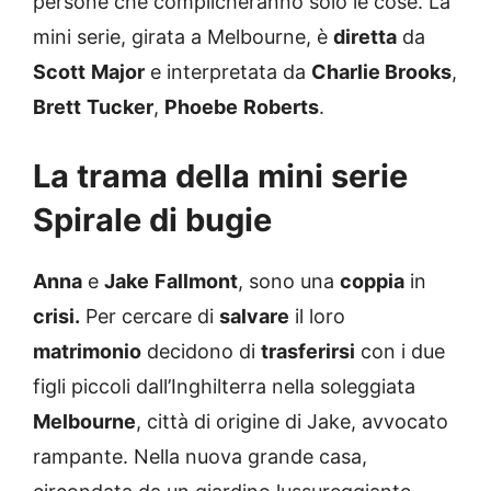
persone che complicheranno solo le cose. La
mini serie, girata a Melbourne, è
diretta
da
Scott
Major
e interpretata da
Charlie Brooks
,
Brett
Tucker
,
Phoebe
Roberts
.
La trama della mini serie
Spirale di bugie
Anna
e
Jake
Fallmont
, sono una
coppia
in
crisi.
Per cercare di
salvare
il loro
matrimonio
decidono di
trasferirsi
con i due
figli piccoli dall’Inghilterra nella soleggiata
Melbourne
, città di origine di Jake, avvocato
rampante. Nella nuova grande casa,