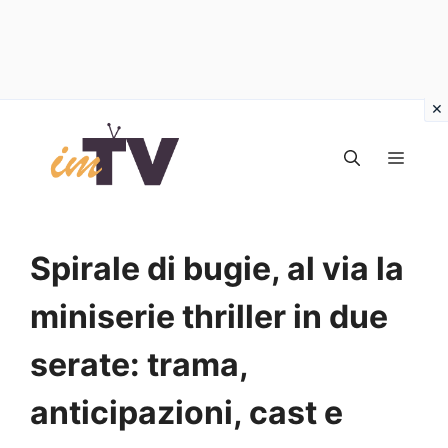
Vai
al
MEN
contenuto
Spirale di bugie, al via la
miniserie thriller in due
serate: trama,
anticipazioni, cast e