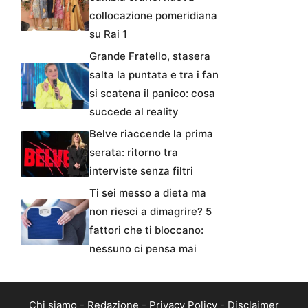
collocazione pomeridiana
su Rai 1
Grande Fratello, stasera
salta la puntata e tra i fan
si scatena il panico: cosa
succede al reality
Belve riaccende la prima
serata: ritorno tra
interviste senza filtri
Ti sei messo a dieta ma
non riesci a dimagrire? 5
fattori che ti bloccano:
nessuno ci pensa mai
Chi siamo
-
Redazione
-
Privacy Policy
-
Disclaimer