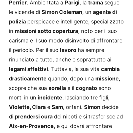
Perrier
. Ambientata a
Parigi
, la
trama
segue
le vicende di
Simon Coleman
, un
agente di
polizia
perspicace e intelligente, specializzato
in
missioni sotto copertura
, noto per il suo
carisma e il suo modo disinvolto di affrontare
il pericolo. Per il suo
lavoro
ha sempre
rinunciato a tutto, anche e soprattutto ai
legami affettivi
. Tuttavia, la sua vita
cambia
drasticamente
quando, dopo una
missione
,
scopre che sua
sorella
e il
cognato
sono
morti in un
incidente
, lasciando tre figli,
Violette, Clara
e
Sam
, orfani.
Simon
decide
di
prendersi cura
dei nipoti e si trasferisce ad
Aix-en-Provence
, e qui dovrà affrontare