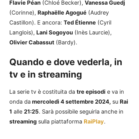
Flavie Péan
(Chloé Becker),
Vanessa Guedj
(Corinne),
Raphaëlle Agogué
(Audrey
Castillon). E ancora:
Ted Étienne
(Cyril
Langlois),
Lani Sogoyou
(Inès Laurcie),
Olivier Cabassut
(Bardy).
Quando e dove vederla, in
tv e in streaming
La serie tv è costituita da
tre episodi
e va in
onda da
mercoledì 4 settembre 2024,
su
Rai
1
alle
21:25
. Sarà possibile seguirla anche in
streaming
sulla piattaforma
RaiPlay
.