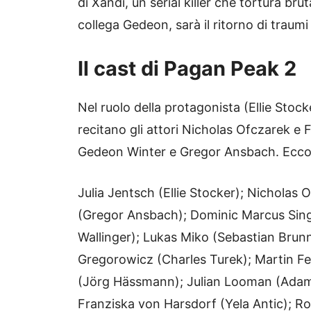
di Xandi, un serial killer che tortura brut
collega Gedeon, sarà il ritorno di traumi
Il cast di Pagan Peak 2
Nel ruolo della protagonista (Ellie Stock
recitano gli attori Nicholas Ofczarek e
Gedeon Winter e Gregor Ansbach. Ecco 
Julia Jentsch (Ellie Stocker); Nicholas
(Gregor Ansbach); Dominic Marcus Sing
Wallinger); Lukas Miko (Sebastian Brunn
Gregorowicz (Charles Turek); Martin Fei
(Jörg Hässmann); Julian Looman (Adam 
Franziska von Harsdorf (Yela Antic); R