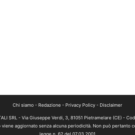
Chi siamo
-
Redazione
-
Privacy Policy
-
Disclaimer
ALI SRL - Via Giuseppe Verdi, 3, 81051 Pietramelare (CE) - Cod
nto viene aggiornato senza alcuna periodicità. Non può pertanto co
legge n. 62 del 07.03.2001