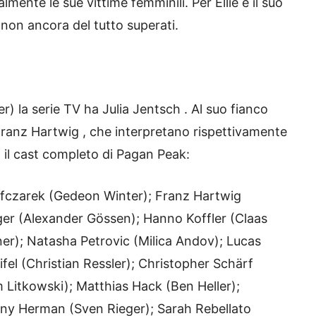
almente le sue vittime femminili. Per Ellie e il suo
 non ancora del tutto superati.
er) la serie TV ha Julia Jentsch . Al suo fianco
 Franz Hartwig , che interpretano rispettivamente
il cast completo di Pagan Peak:
 Ofczarek (Gedeon Winter); Franz Hartwig
er (Alexander Gössen); Hanno Koffler (Claas
er); Natasha Petrovic (Milica Andov); Lucas
fel (Christian Ressler); Christopher Schärf
Litkowski); Matthias Hack (Ben Heller);
ony Herman (Sven Rieger); Sarah Rebellato