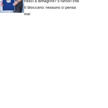
riesci a dimagrire? 5 fattori che
ti bloccano: nessuno ci pensa
mai