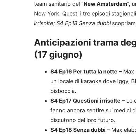
team sanitario del “
New Amsterdam
”, 
New York. Questi i tre episodi stagional
irrisolte; S4 Ep18 Senza dubbi
scopriamo
Anticipazioni trama degl
(17 giugno)
S4 Ep16 Per tutta la notte
– Max v
un locale di karaoke dove Iggy, Bl
bisboccia.
S4 Ep17 Questioni irrisolte
– Le 
fanno ancora sentire sui medici 
discutono del loro futuro.
S4 Ep18 Senza dubbi
– Max elabo