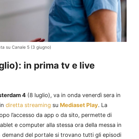
ata su Canale 5 (3 giugno)
o): in prima tv e live
terdam 4
(8 luglio), va in onda venerdì sera in
 in
diretta streaming
su
Mediaset Play
. La
dopo l’accesso da app o da sito, permette di
ablet e computer alla stessa ora della messa in
 demand del portale si trovano tutti gli episodi