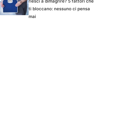
riesci a dimagrire? 5 fattori che
ti bloccano: nessuno ci pensa
mai