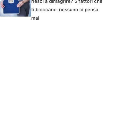
riesci a dimagrire? 5 fattori che
ti bloccano: nessuno ci pensa
mai