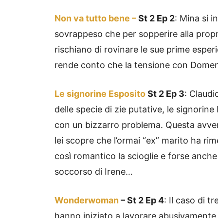
Non va tutto bene –
St 2 Ep 2
: Mina si i
sovrappeso che per sopperire alla propr
rischiano di rovinare le sue prime esperi
rende conto che la tensione con Domen
Le signorine Esposito
St 2 Ep 3
: Claudi
delle specie di zie putative, le signorine
con un bizzarro problema. Questa avven
lei scopre che l’ormai “ex” marito ha ri
così romantico la scioglie e forse anch
soccorso di Irene…
Wonderwoman
– St 2 Ep 4
: Il caso di t
hanno iniziato a lavorare abusivamente i