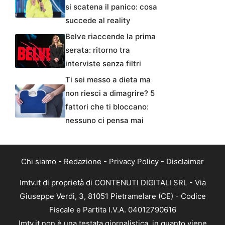
si scatena il panico: cosa
succede al reality
Belve riaccende la prima
serata: ritorno tra
interviste senza filtri
Ti sei messo a dieta ma
non riesci a dimagrire? 5
fattori che ti bloccano:
nessuno ci pensa mai
Chi siamo
-
Redazione
-
Privacy Policy
-
Disclaimer
Imtv.it di proprietà di CONTENUTI DIGITALI SRL - Via
Giuseppe Verdi, 3, 81051 Pietramelare (CE) - Codice
Fiscale e Partita I.V.A. 04012790616
Imtv.it non è una testata giornalistica, in quanto viene