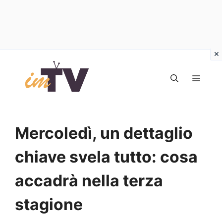
Vai
al
MEN
contenuto
Mercoledì, un dettaglio
chiave svela tutto: cosa
accadrà nella terza
stagione