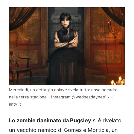
Mercoledì, un dettaglio chiave svela tutto: cosa accadrà
nella terza stagione – Instagram @wednesdaynetflix –
imtv.it
Lo zombie rianimato da Pugsley
si è rivelato
un vecchio nemico di Gomes e Morticia, un