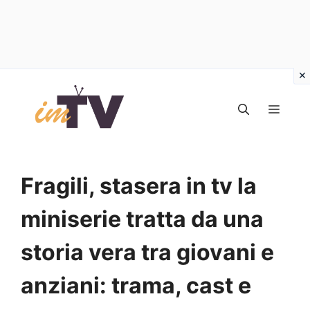
Vai
al
MEN
contenuto
Fragili, stasera in tv la
miniserie tratta da una
storia vera tra giovani e
anziani: trama, cast e