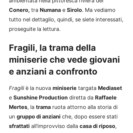
ambientata nella pittoresca riviera del
Conero,
tra
Numana
e
Sirolo
. Ma vediamo
tutto nel dettaglio, quindi, se siete interessati,
proseguite la lettura.
Fragili, la trama della
miniserie che vede giovani
e anziani a confronto
Fragili
è la nuova
miniserie
targata
Mediaset
e
Sunshine Production
diretta da
Raffaele
Mertes
, la
trama
ruota attorno alla storia di
un
gruppo di anziani
che, dopo essere stati
sfrattati
all’improvviso dalla
casa di riposo
,