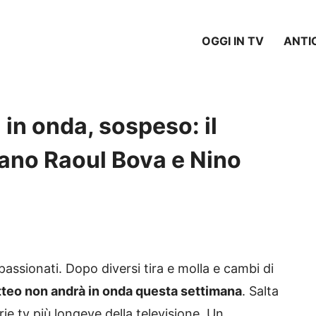
OGGI IN TV
ANTI
in onda, sospeso: il
ano Raoul Bova e Nino
ppassionati. Dopo diversi tira e molla e cambi di
teo non andrà in onda questa settimana
. Salta
ie tv più longeve della televisione. Un