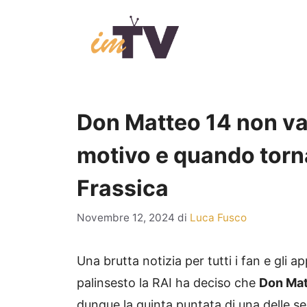
Vai
al
contenuto
Don Matteo 14 non va 
motivo e quando torn
Frassica
Novembre 12, 2024
di
Luca Fusco
Una brutta notizia per tutti i fan e gli a
palinsesto la RAI ha deciso che
Don Mat
dunque la quinta puntata di una delle ser