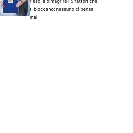
riesci a dimagrire? 5 fattori che
ti bloccano: nessuno ci pensa
mai