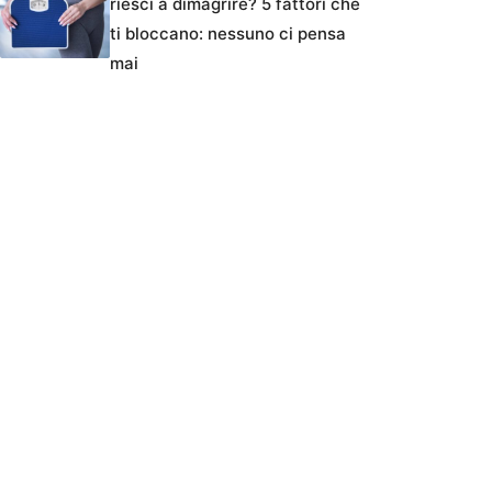
riesci a dimagrire? 5 fattori che
ti bloccano: nessuno ci pensa
mai