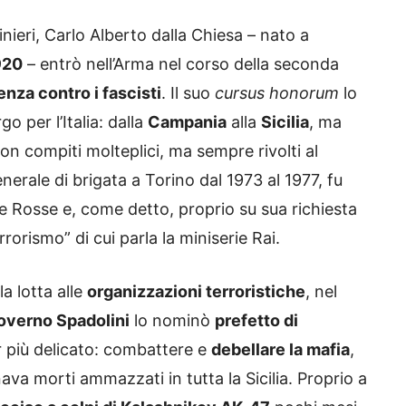
inieri, Carlo Alberto dalla Chiesa – nato a
920
– entrò nell’Arma nel corso della seconda
enza contro i fascisti
. Il suo
cursus honorum
lo
o per l’Italia: dalla
Campania
alla
Sicilia
, ma
 compiti molteplici, ma sempre rivolti al
nerale di brigata a Torino dal 1973 al 1977, fu
te Rosse e, come detto, proprio su sua richiesta
rrorismo” di cui parla la miniserie Rai.
la lotta alle
organizzazioni terroristiche
, nel
overno Spadolini
lo nominò
prefetto di
r più delicato: combattere e
debellare la mafia
,
ava morti ammazzati in tutta la Sicilia. Proprio a