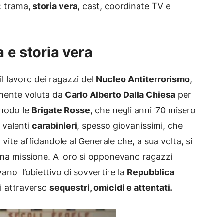
: trama,
storia vera
, cast, coordinate TV e
a e storia vera
 il lavoro dei ragazzi del
Nucleo Antiterrorismo
,
emente voluta da
Carlo Alberto Dalla Chiesa
per
 modo le
Brigate Rosse
, che negli anni ’70 misero
 valenti
carabinieri
, spesso giovanissimi, che
 vite affidandole al Generale che, a sua volta, si
ima missione. A loro si opponevano ragazzi
no l’obiettivo di sovvertire la
Repubblica
i attraverso
sequestri, omicidi e attentati.