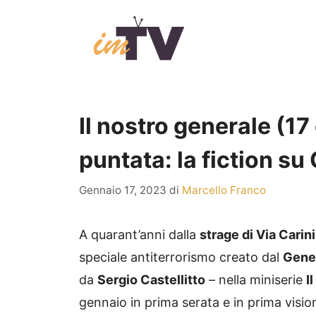
Vai
al
contenuto
Il nostro generale (1
puntata: la fiction su
Gennaio 17, 2023
di
Marcello Franco
A quarant’anni dalla
strage di Via Carini
speciale antiterrorismo creato dal
Gener
da
Sergio Castellitto
– nella miniserie
I
gennaio in prima serata e in prima visi