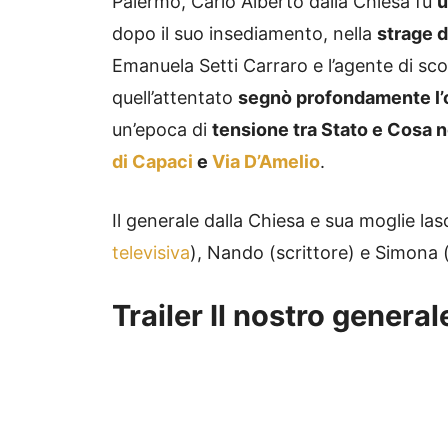
Palermo, Carlo Alberto dalla Chiesa fu
u
dopo il suo insediamento, nella
strage d
Emanuela Setti Carraro e l’agente di s
quell’attentato
segnò profondamente l’o
un’epoca di
tensione tra Stato e Cosa 
di Capaci
e
Via D’Amelio
.
Il generale dalla Chiesa e sua moglie la
televisiva
), Nando (scrittore) e Simona (p
Trailer Il nostro general