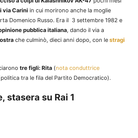
cciso a colpi di Kalashnikov AK-47
pochi mesi
i via Carini
in cui morirono anche la moglie
corta Domenico Russo. Era il 3 settembre 1982 e
pinione pubblica italiana
, dando il via a
nostra
che culminò, dieci anni dopo, con le
stragi
sciarono
tre figli: Rita
(
nota conduttrice
olitica tra le fila del Partito Democratico).
e, stasera su Rai 1