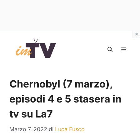
Vai
al
MEN
contenuto
Chernobyl (7 marzo),
episodi 4 e 5 stasera in
tv su La7
Marzo 7, 2022
di
Luca Fusco