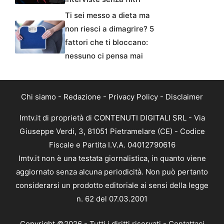
Ti sei messo a dieta ma
non riesci a dimagrire? 5
fattori che ti bloccano:
nessuno ci pensa mai
Chi siamo
-
Redazione
-
Privacy Policy
-
Disclaimer
Imtv.it di proprietà di CONTENUTI DIGITALI SRL - Via
Giuseppe Verdi, 3, 81051 Pietramelare (CE) - Codice
Fiscale e Partita I.V.A. 04012790616
Imtv.it non è una testata giornalistica, in quanto viene
aggiornato senza alcuna periodicità. Non può pertanto
considerarsi un prodotto editoriale ai sensi della legge
n. 62 del 07.03.2001
Copyright ©2026 - Tutti i diritti riservati -
Contattaci