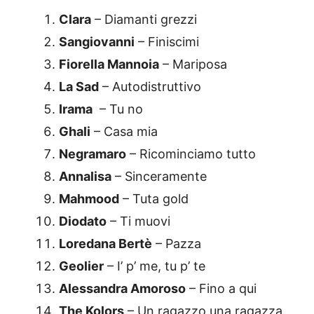
Clara
– Diamanti grezzi
Sangiovanni
– Finiscimi
Fiorella Mannoia
– Mariposa
La Sad
– Autodistruttivo
Irama
– Tu no
Ghali
– Casa mia
Negramaro
– Ricominciamo tutto
Annalisa
– Sinceramente
Mahmood
– Tuta gold
Diodato
– Ti muovi
Loredana Bertè
– Pazza
Geolier
– I’ p’ me, tu p’ te
Alessandra Amoroso
– Fino a qui
The Kolors
– Un ragazzo una ragazza