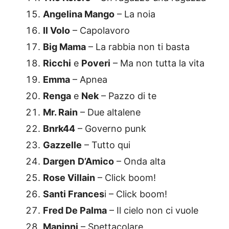
Angelina Mango
– La noia
Il Volo
– Capolavoro
Big Mama
– La rabbia non ti basta
Ricchi
e
Poveri
– Ma non tutta la vita
Emma
– Apnea
Renga
e
Nek
– Pazzo di te
Mr. Rain
– Due altalene
Bnrk44
– Governo punk
Gazzelle
– Tutto qui
Dargen
D’Amico
– Onda alta
Rose Villain
– Click boom!
Santi Frances
i – Click boom!
Fred De Palma
– Il cielo non ci vuole
Maninni
– Spettacolare