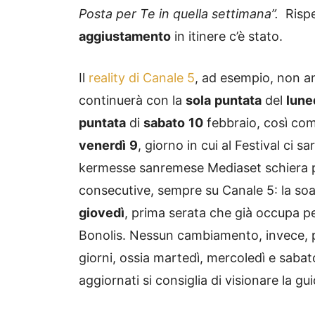
Posta per Te in quella settimana”.
Rispe
aggiustamento
in itinere c’è stato.
Il
reality di Canale 5
, ad esempio, non a
continuerà con la
sola
puntata
del
lune
puntata
di
sabato
10
febbraio, così co
venerdì
9
, giorno in cui al Festival ci s
kermesse sanremese Mediaset schiera
consecutive, sempre su Canale 5: la soa
giovedì
, prima serata che già occupa p
Bonolis. Nessun cambiamento, invece, 
giorni, ossia martedì, mercoledì e saba
aggiornati si consiglia di visionare la g