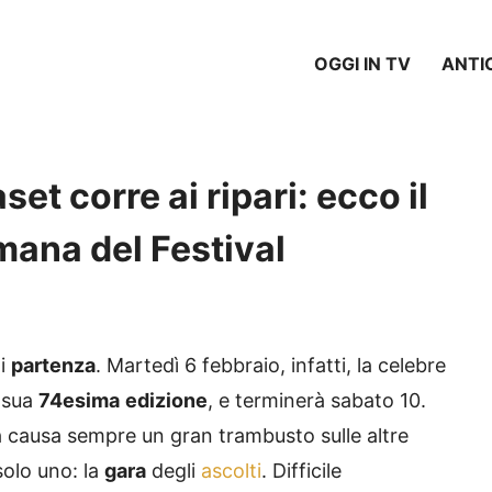
OGGI IN TV
ANTI
t corre ai ripari: ecco il
imana del Festival
di
partenza
. Martedì 6 febbraio, infatti, la celebre
 sua
74esima
edizione
, e terminerà sabato 10.
a causa sempre un gran trambusto sulle altre
 solo uno: la
gara
degli
ascolti
. Difficile