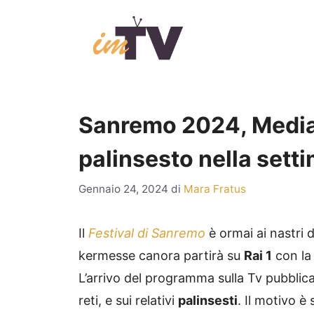
Vai
al
contenuto
Sanremo 2024, Mediase
palinsesto nella sett
Gennaio 24, 2024
di
Mara Fratus
Il
Festival di Sanremo
è ormai ai nastri 
kermesse canora partirà su
Rai 1
con la
L’arrivo del programma sulla Tv pubblic
reti, e sui relativi
palinsesti
. Il motivo è