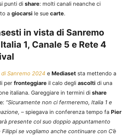
i punti di
share
: molti canali neanche ci
to a
giocarsi
le sue
carte
.
sesti in vista di Sanremo
talia 1, Canale 5 e Rete 4
ival
a di Sanremo 2024
e
Mediaset
sta mettendo a
li per
fronteggiare
il calo degli
ascolti
di una
ione italiana. Gareggiare in termini di
share
ce:
“Sicuramente non ci fermeremo, Italia 1 e
mazione,
– spiegava in conferenza tempo fa
Pier
 sarà presente col suo doppio appuntamento
 Filippi se vogliamo anche continuare con C’è