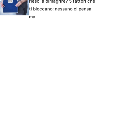
riesci a dimagrire? 5 fattori che
ti bloccano: nessuno ci pensa
mai