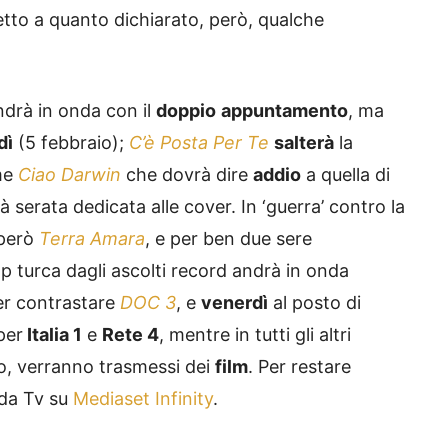
tto a quanto dichiarato, però, qualche
ndrà in onda con il
doppio
appuntamento
, ma
dì
(5 febbraio);
C’è Posta Per Te
salterà
la
me
Ciao Darwin
che dovrà dire
addio
a quella di
arà serata dedicata alle cover. In ‘guerra’ contro la
 però
Terra Amara
, e per ben due sere
p turca dagli ascolti record andrà in onda
er contrastare
DOC 3
, e
venerdì
al posto di
per
Italia 1
e
Rete 4
, mentre in tutti gli altri
to, verranno trasmessi dei
film
. Per restare
uida Tv su
Mediaset Infinity
.