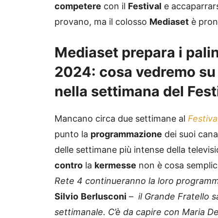
competere
con il
Festival
e accaparrars
provano, ma il colosso
Mediaset
è pron
Mediaset prepara i palin
2024: cosa vedremo su I
nella settimana del Fest
Mancano circa due settimane al
Festiv
punto la
programmazione
dei suoi cana
delle settimane più intense della televis
contro
la
kermesse
non è cosa sempli
Rete 4 continueranno la loro program
Silvio
Berlusconi
–
il Grande Fratello
settimanale. C’è da capire con Maria De