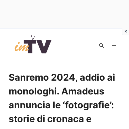
Vai
al
MEN
contenuto
Sanremo 2024, addio ai
monologhi. Amadeus
annuncia le ‘fotografie’:
storie di cronaca e