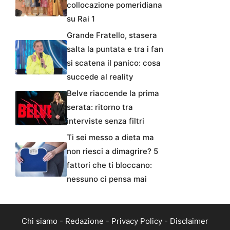
collocazione pomeridiana
su Rai 1
Grande Fratello, stasera
salta la puntata e tra i fan
si scatena il panico: cosa
succede al reality
Belve riaccende la prima
serata: ritorno tra
interviste senza filtri
Ti sei messo a dieta ma
non riesci a dimagrire? 5
fattori che ti bloccano:
nessuno ci pensa mai
Chi siamo
-
Redazione
-
Privacy Policy
-
Disclaimer