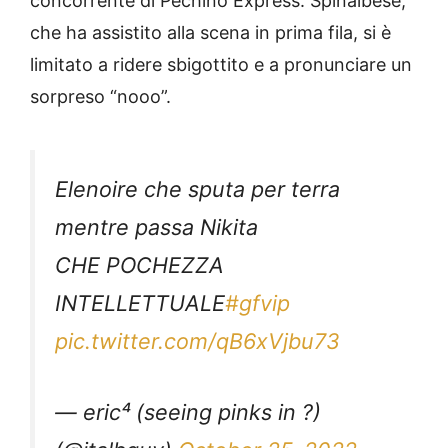
concorrente di Pechino Express. Spinalbese,
che ha assistito alla scena in prima fila, si è
limitato a ridere sbigottito e a pronunciare un
sorpreso “nooo”.
Elenoire che sputa per terra
mentre passa Nikita
CHE POCHEZZA
INTELLETTUALE
#gfvip
pic.twitter.com/qB6xVjbu73
— eric⁴ (seeing pinks in ?)
(@italbguy)
October 25, 2022