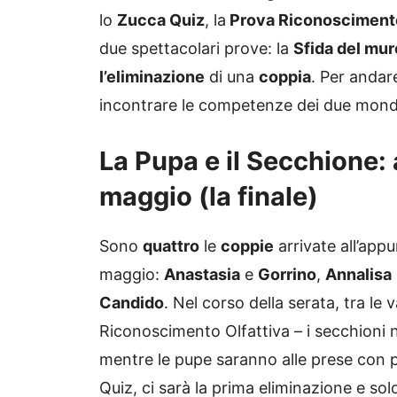
lo
Zucca Quiz
, la
Prova Riconosciment
due spettacolari prove: la
Sfida del mur
l’eliminazione
di una
coppia
. Per andar
incontrare le competenze dei due mondi e 
La Pupa e il Secchione: 
maggio (la finale)
Sono
quattro
le
coppie
arrivate all’ap
maggio:
Anastasia
e
Gorrino
,
Annalisa
Candido
. Nel corso della serata, tra le 
Riconoscimento Olfattiva – i secchioni 
mentre le pupe saranno alle prese con 
Quiz, ci sarà la prima eliminazione e solo