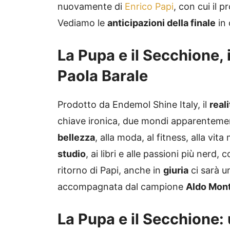
nuovamente di
Enrico Papi
, con cui il p
Vediamo le
anticipazioni della finale
in 
La Pupa e il Secchione, i
Paola Barale
Prodotto da Endemol Shine Italy, il
reali
chiave ironica, due mondi apparentement
bellezza
, alla moda, al fitness, alla vit
studio
, ai libri e alle passioni più nerd,
ritorno di Papi, anche in
giuria
ci sarà un
accompagnata dal campione
Aldo Mon
La Pupa e il Secchione: u