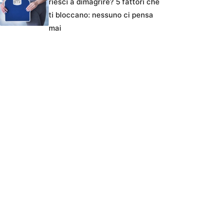
riesci a dimagrire? 5 fattori che
ti bloccano: nessuno ci pensa
mai