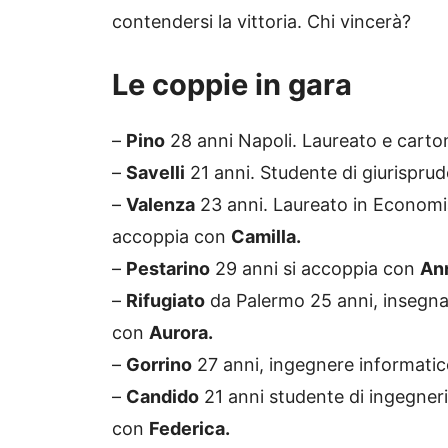
contendersi la vittoria. Chi vincerà?
Le coppie in gara
–
Pino
28 anni Napoli. Laureato e cart
–
Savelli
21 anni. Studente di giurisprud
–
Valenza
23 anni. Laureato in Economia
accoppia con
Camilla.
–
Pestarino
29 anni si accoppia con
Ann
–
Rifugiato
da Palermo 25 anni, insegnan
con
Aurora.
–
Gorrino
27 anni, ingegnere informatic
–
Candido
21 anni studente di ingegneri
con
Federica.