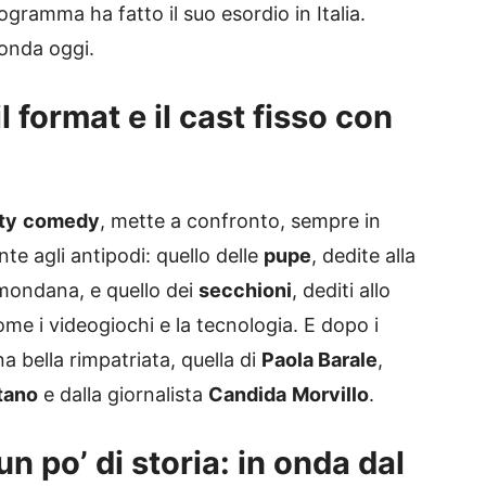
rogramma ha fatto il suo esordio in Italia.
onda oggi.
l format e il cast fisso con
ty
comedy
, mette a confronto, sempre in
e agli antipodi: quello delle
pupe
, dedite alla
a mondana, e quello dei
secchioni
, dediti allo
 come i videogiochi e la tecnologia. E dopo i
a bella rimpatriata, quella di
Paola Barale
,
tano
e dalla giornalista
Candida
Morvillo
.
n po’ di storia: in onda dal