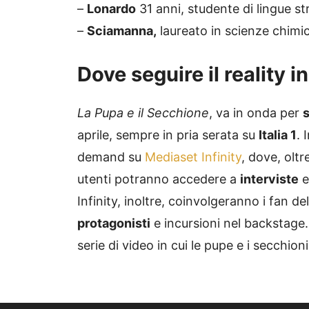
–
Lonardo
31 anni, studente di lingue s
–
Sciamanna,
laureato in scienze chimi
Dove seguire il reality i
La Pupa e il Secchione
, va in onda per
s
aprile, sempre in pria serata su
Italia 1
. 
demand su
Mediaset Infinity
, dove, oltr
utenti potranno accedere a
interviste
Infinity, inoltre, coinvolgeranno i fa
protagonisti
e incursioni nel backstage. 
serie di video in cui le pupe e i secchi