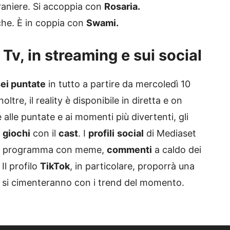
traniere. Si accoppia con
Rosaria.
che. È in coppia con
Swami.
n Tv, in streaming e sui social
ei puntate
in tutto a partire da mercoledì 10
Inoltre, il reality è disponibile in diretta e on
e alle puntate e ai momenti più divertenti, gli
e
giochi
con il
cast
. I
profili
social
di Mediaset
n del programma con meme,
commenti
a caldo dei
Il profilo
TikTok
, in particolare, proporrà una
oni si cimenteranno con i trend del momento.