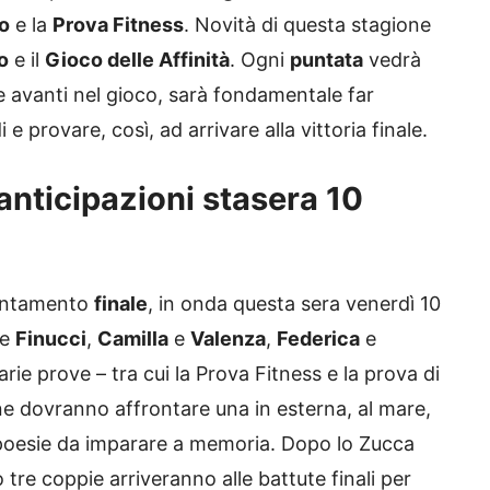
o
e la
Prova Fitness
. Novità di questa stagione
o
e il
Gioco delle Affinità
. Ogni
puntata
vedrà
e avanti nel gioco, sarà fondamentale far
provare, così, ad arrivare alla vittoria finale.
anticipazioni stasera 10
puntamento
finale
, in onda questa sera venerdì 10
e
Finucci
,
Camilla
e
Valenza
,
Federica
e
varie prove – tra cui la Prova Fitness e la prova di
ne dovranno affrontare una in esterna, al mare,
poesie da imparare a memoria. Dopo lo Zucca
 tre coppie arriveranno alle battute finali per